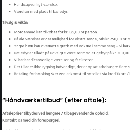
Handicapvenligt værelse.
Værelser med plads til kæledyr.
Tilvalg & vilkår:
Morgenmad kan tilkøbes for kr. 125,00 pr person.
På ale værelser er der mulighed for ekstra senge, pris kr. 250,00 pr. 
Yngre børn kan overnatte gratis med voksne i samme seng – vi har 
Kæledyr er tilladt på udvalgte værelser mod et gebyr på kr. 300,00 
Vi har handicapvenlige værelser og faciliteter.
Der tillades ikke rygning indvendigt, der er opsat askebægre flere 
Betaling for booking sker ved ankomst til hotellet via kreditkort 
“Håndværkertilbud” (efter aftale):
Aftalepriser tilbydes ved længere / tilbagevendende ophold.
Kontakt os med din forespørgsel.