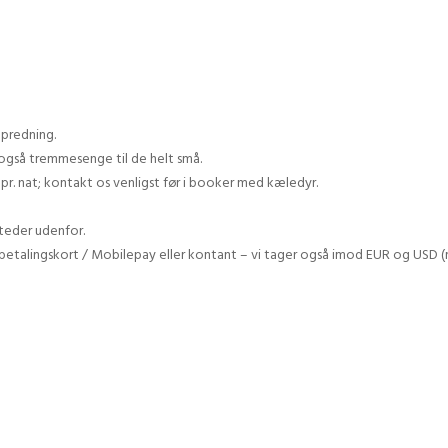
opredning.
også tremmesenge til de helt små.
pr. nat; kontakt os venligst før i booker med kæledyr.
steder udenfor.
/ betalingskort / Mobilepay eller kontant – vi tager også imod EUR og USD 