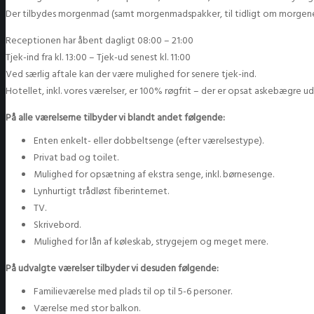
Der tilbydes morgenmad (samt morgenmadspakker, til tidligt om morgene
Receptionen har åbent dagligt 08:00 – 21:00
Tjek-ind fra kl. 13:00 – Tjek-ud senest kl. 11:00
Ved særlig aftale kan der være mulighed for senere tjek-ind.
Hotellet, inkl. vores værelser, er 100% røgfrit – der er opsat askebægre ud
På alle værelserne tilbyder vi blandt andet følgende:
Enten enkelt- eller dobbeltsenge (efter værelsestype).
Privat bad og toilet.
Mulighed for opsætning af ekstra senge, inkl. børnesenge.
Lynhurtigt trådløst fiberinternet.
TV.
Skrivebord.
Mulighed for lån af køleskab, strygejern og meget mere.
På udvalgte værelser tilbyder vi desuden følgende:
Familieværelse med plads til op til 5-6 personer.
Værelse med stor balkon.