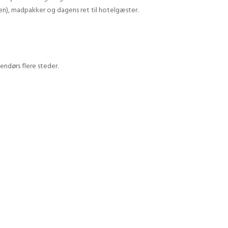
n), madpakker og dagens ret til hotelgæster.
endørs flere steder.