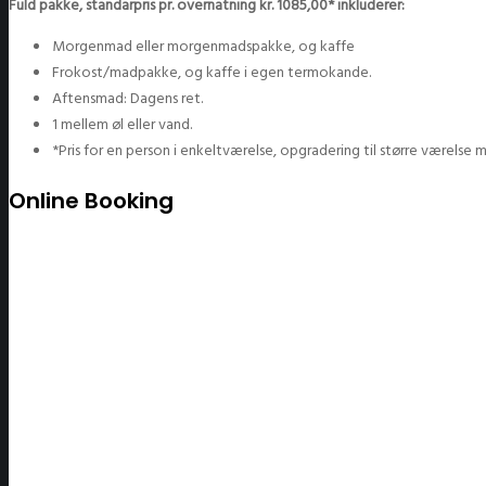
Fuld pakke, standarpris pr. overnatning kr. 1085,00* inkluderer:
Morgenmad eller morgenmadspakke, og kaffe
Frokost/madpakke, og kaffe i egen termokande.
Aftensmad: Dagens ret.
1 mellem øl eller vand.
*Pris for en person i enkeltværelse, opgradering til større værelse
Online Booking