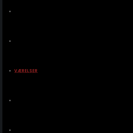
TAKE AWAY
SELSKABER
VÆRELSER
LANGTIDSLEJE
GAVEKORT