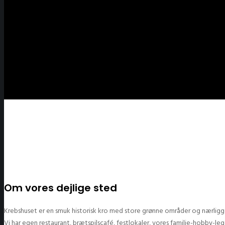
Om vores dejlige sted
Krebshuset er en smuk historisk kro med store grønne områder og nærligg
Vi har egen restaurant, brætspilscafé, festlokaler, vores familie-hobby-l